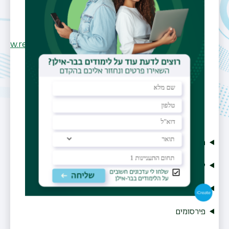
008 Bldg 404
אתר אישי
/www.researchgate.net/profile/Ilana_Blumberg2
http://ilanablumberg.info
תחומי עניין
קורות חיים
קורסים
פירסומים